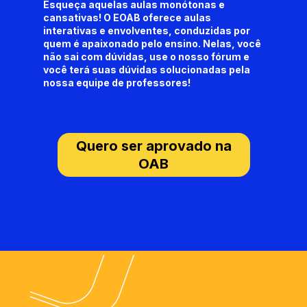
Esqueça aquelas aulas monótonas e 
cansativas! O EOAB oferece aulas 
interativas e envolventes, conduzidas por 
quem é apaixonado pelo ensino. Nelas, você 
não sai com dúvidas, use o nosso fórum e 
você terá suas dúvidas solucionadas pela 
nossa equipe de professores!
Quero ser aprovado na
OAB