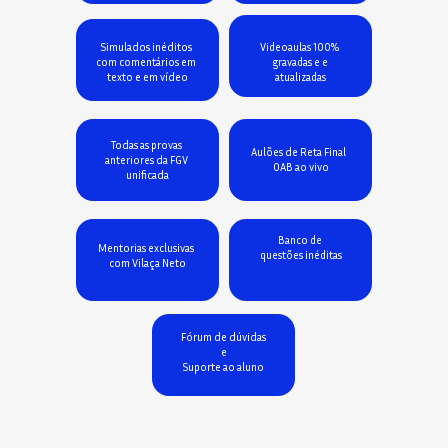
Simulados inéditos 
Videoaulas 100% 
com comentários em 
gravadas e e 
texto e em vídeo
atualizadas
Todas as provas 
Aulões de Reta Final  
anteriores da FGV 
OAB ao vivo
unificada
Banco de 
Mentorias exclusivas 
questões inéditas
com Vilaça Neto
Fórum de dúvidas
e
Suporte ao aluno