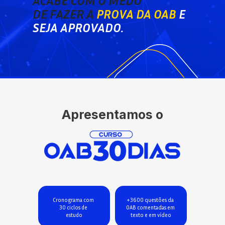
ACABE COM O 
MEDO
DE FAZER A 
P
ROVA DA O
AB
E 
SEJA APROVADO.
Apresentamos o
+3600 questões da 
Cronograma com 
OAB comentadas em 
30 ciclos de 
texto e em vídeo
estudo