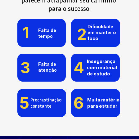
parecem atrapalhar seu caminho 
para o sucesso:
1
Dificuldade 
2
Falta de 
em manter o 
tempo
foco
4
3
Insegurança 
Falta de 
com material 
atenção
de estudo
6
5
Procrastinação 
Muita matéria 
constante
para estudar