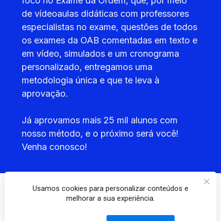
foco no Exame da Ordem, que, por meio 
de vídeoaulas didáticas com professores 
especialistas no exame, questões de todos 
os exames da OAB comentadas em texto e 
em vídeo, simulados e um cronograma 
personalizado, entregamos uma 
metodologia única e que te leva à 
aprovação.
Já aprovamos mais 25 mil alunos com 
nosso método, e o próximo será você! 
Venha conosco!
Usamos cookies para personalizar conteúdos e
melhorar a sua experiência.